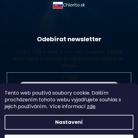
Chlorito.sk
Odebírat newsletter
Vložte svůj e-mail a my vám budeme zasílat
informace o nových produktech na našem e-
shopu.
E-mail
Tento web používá soubory cookie. Dalším
Vložením e-mailu souhlasíte s
podmínkami ochrany
procházením tohoto webu vyjadřujete souhlas s
osobních údajů
jejich používáním.. Více informací
zde
.
Přihlásit se
Nastavení