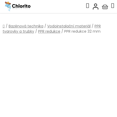
Přejít
Hledat
na
Nákup
obsah
košík
Domů
/
Bazénová technika
/
Vodoinstalační materiál
/
PPR
tvarovky a trubky
/
PPR redukce
/
PPR redukce 32 mm