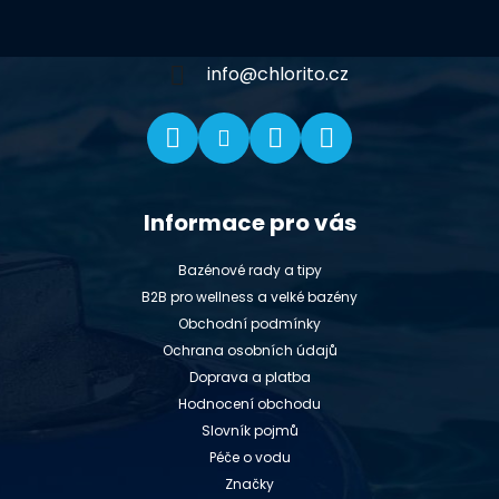
a
t
í
info
@
chlorito.cz
Informace pro vás
Bazénové rady a tipy
B2B pro wellness a velké bazény
Obchodní podmínky
Ochrana osobních údajů
Doprava a platba
Hodnocení obchodu
Slovník pojmů
Péče o vodu
Značky