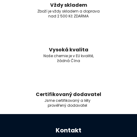
Vždy skladem
Zboží je vždy skladem a doprava
nad 2 500 Kč ZDARMA
Vysoká kvalita
Naše chemie je v EU kvalitě,
žádná Čína
Certifikovaný dodavatel
Jsme certifikovaný a léty
prověřený dodavatel
Z
á
Kontakt
p