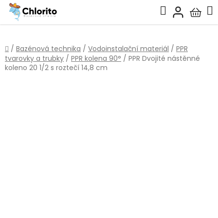
Přejít
Hledat
na
Nákup
obsah
košík
Domů
/
Bazénová technika
/
Vodoinstalační materiál
/
PPR
tvarovky a trubky
/
PPR kolena 90°
/
PPR Dvojité nástěnné
koleno 20 1/2 s roztečí 14,8 cm