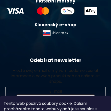
Platební metody
Slovenský e-shop
Chlorito.sk
Odebírat newsletter
Vložte svůj e-mail a my vám budeme zasílat
informace o nových produktech na našem e-
shopu.
E-mail
Tento web používá soubory cookie. Dalším
Vložením e-mailu souhlasíte s
podmínkami ochrany
procházením tohoto webu vyjadřujete souhlas s
osobních údajů