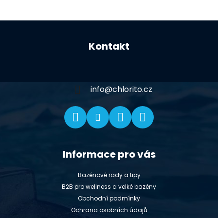
Z
á
Kontakt
p
a
t
í
info
@
chlorito.cz
Informace pro vás
Bazénové rady a tipy
B2B pro wellness a velké bazény
Obchodní podmínky
Ochrana osobních údajů