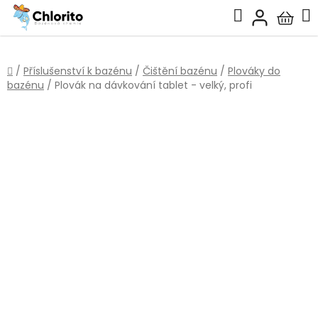
Přejít
Hledat
na
Nákup
obsah
košík
Domů
/
Příslušenství k bazénu
/
Čištění bazénu
/
Plováky do
bazénu
/
Plovák na dávkování tablet - velký, profi