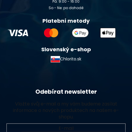
Pá: 9:00 - 16:00
So - Ne: po dohodě
Platební metody
Slovenský e-shop
Chlorito.sk
Odebírat newsletter
Vložte svůj e-mail a my vám budeme zasílat
informace o nových produktech na našem e-
shopu.
E-mail