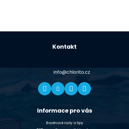
Z
á
Kontakt
p
a
t
í
info
@
chlorito.cz
Informace pro vás
Bazénové rady a tipy