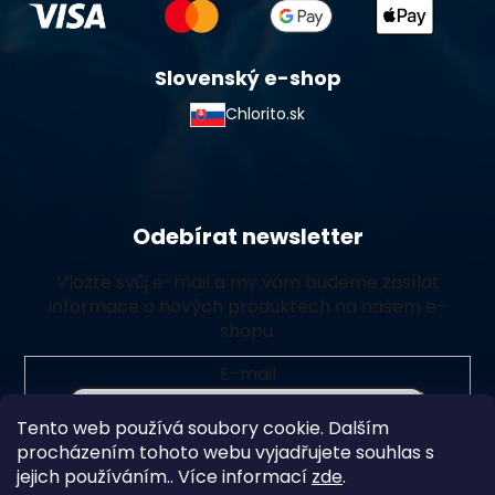
Slovenský e-shop
Chlorito.sk
Odebírat newsletter
Vložte svůj e-mail a my vám budeme zasílat
informace o nových produktech na našem e-
shopu.
E-mail
Tento web používá soubory cookie. Dalším
Vložením e-mailu souhlasíte s
podmínkami ochrany
procházením tohoto webu vyjadřujete souhlas s
osobních údajů
jejich používáním.. Více informací
zde
.