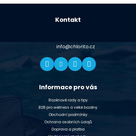
Z
á
Kontakt
p
a
t
í
info
@
chlorito.cz
Informace pro vás
Bazénové rady a tipy
B2B pro wellness a velké bazény
Obchodní podmínky
Ochrana osobních údajů
Doprava a platba