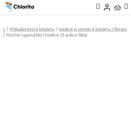
Přejít
Hledat
na
Nákup
obsah
košík
Domů
/
Příslušenství k bazénu
/
Hadice a ventily k bazénu i filtraci
/
Plochá vypouštěcí hadice 1,5 palce 6Bar