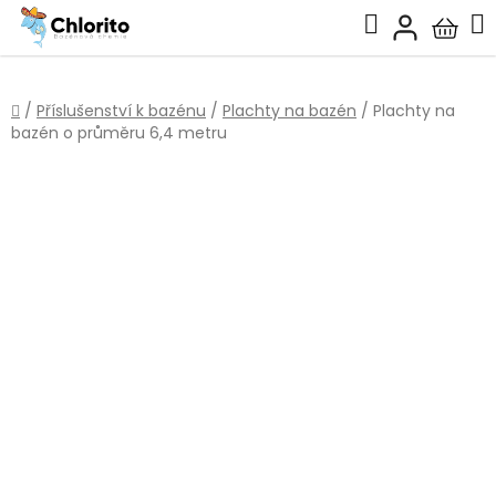
Přejít
Hledat
na
Nákup
obsah
košík
Domů
/
Příslušenství k bazénu
/
Plachty na bazén
/
Plachty na
bazén o průměru 6,4 metru