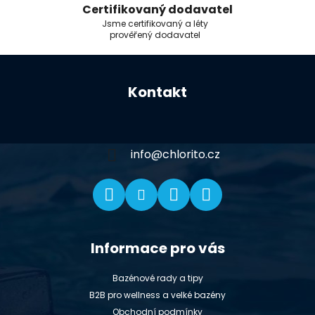
Certifikovaný dodavatel
Jsme certifikovaný a léty
prověřený dodavatel
Z
á
Kontakt
p
a
t
í
info
@
chlorito.cz
Informace pro vás
Bazénové rady a tipy
B2B pro wellness a velké bazény
Obchodní podmínky