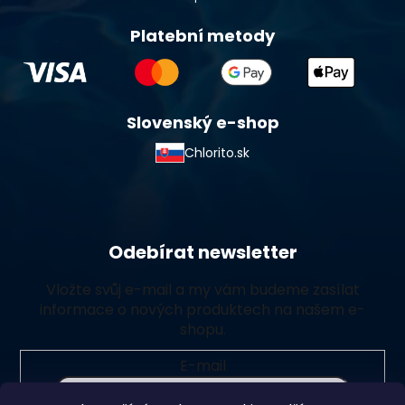
Platební metody
Slovenský e-shop
Chlorito.sk
Odebírat newsletter
Vložte svůj e-mail a my vám budeme zasílat
informace o nových produktech na našem e-
shopu.
E-mail