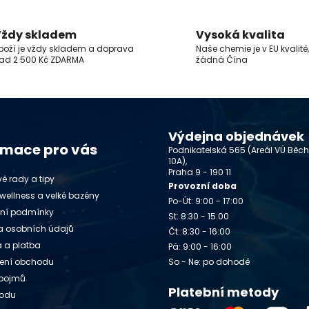
ždy skladem
Vysoká kvalita
boží je vždy skladem a doprava
Naše chemie je v EU kvalitě,
ad 2 500 Kč ZDARMA
žádná Čína
Výdejna objednávek
rmace pro vás
Podnikatelská 565 (Areál VÚ Běc
10A),
Praha 9 - 190 11
é rady a tipy
Provozní doba
wellness a velké bazény
Po-Út: 9:00 - 17:00
ní podmínky
St: 8:30 - 15:00
 osobních údajů
Čt: 8:30 - 16:00
 a platba
Pá: 9:00 - 16:00
ení obchodu
So - Ne: po dohodě
 pojmů
Platební metody
vodu