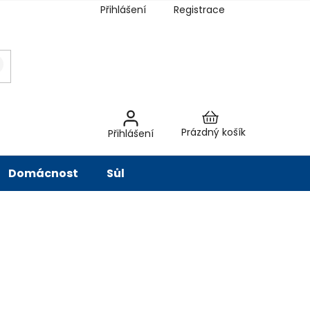
Přihlášení
Registrace
latba
Hodnocení obchodu
Slovník pojmů
Péče o vodu
Znač
Nákupní
Prázdný košík
Přihlášení
košík
Domácnost
Sůl