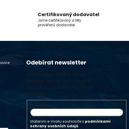
Certifikovaný dodavatel
Jsme certifikovaný a léty
prověřený dodavatel
Odebírat newsletter
hovice
Vložte svůj e-mail a my vám
budeme zasílat informace o
nových produktech na našem
e-shopu.
E-mail
Vložením e-mailu souhlasíte s
podmínkami
ochrany osobních údajů