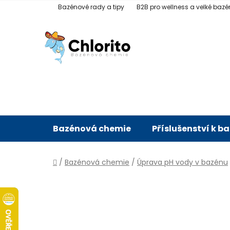
Přejít
Bazénové rady a tipy
B2B pro wellness a velké bazé
na
obsah
Bazénová chemie
Příslušenství k b
Domů
/
Bazénová chemie
/
Úprava pH vody v bazénu