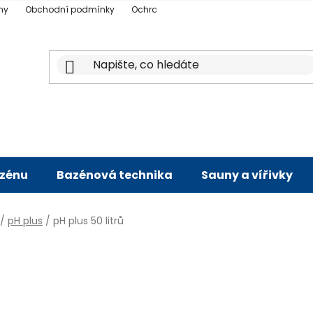
ny
Obchodní podmínky
Ochrana osobních údajů
Doprava a p
azénu
Bazénová technika
Sauny a vířivky
/
pH plus
/
pH plus 50 litrů