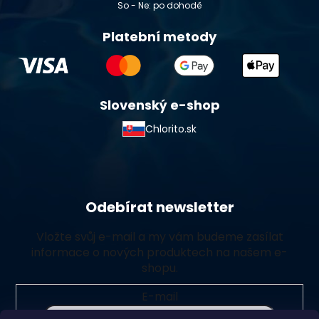
So - Ne: po dohodě
Platební metody
Slovenský e-shop
Chlorito.sk
Odebírat newsletter
Vložte svůj e-mail a my vám budeme zasílat
informace o nových produktech na našem e-
shopu.
E-mail