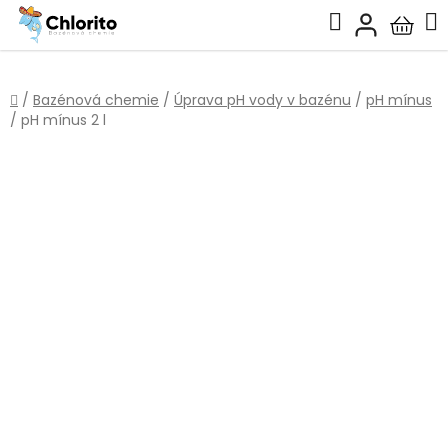
Přejít
Hledat
na
Nákup
obsah
košík
Domů
/
Bazénová chemie
/
Úprava pH vody v bazénu
/
pH mínus
/
pH mínus 2 l