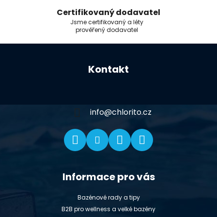
Certifikovaný dodavatel
Jsme certifikovaný a léty
prověřený dodavatel
Z
á
Kontakt
p
a
t
í
info
@
chlorito.cz
Informace pro vás
Bazénové rady a tipy
B2B pro wellness a velké bazény