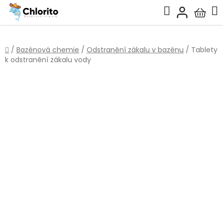
Přejít
Hledat
na
Nákup
obsah
košík
Domů
/
Bazénová chemie
/
Odstranění zákalu v bazénu
/
Tablety
k odstranění zákalu vody