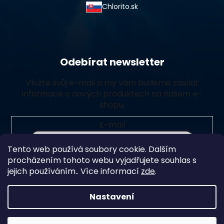
Chlorito.sk
Odebírat newsletter
Vložte svůj e-mail a my vám budeme zasílat
informace o nových produktech na našem e-
shopu.
E-mail
Tento web používá soubory cookie. Dalším
Vložením e-mailu souhlasíte s
podmínkami ochrany
procházením tohoto webu vyjadřujete souhlas s
osobních údajů
jejich používáním.. Více informací
zde
.
Přihlásit se
Nastavení