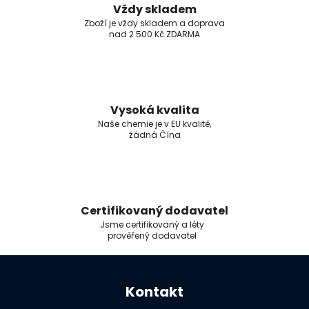
Vždy skladem
Zboží je vždy skladem a doprava
nad 2 500 Kč ZDARMA
Vysoká kvalita
Naše chemie je v EU kvalitě,
žádná Čína
Certifikovaný dodavatel
Jsme certifikovaný a léty
prověřený dodavatel
Z
á
Kontakt
p