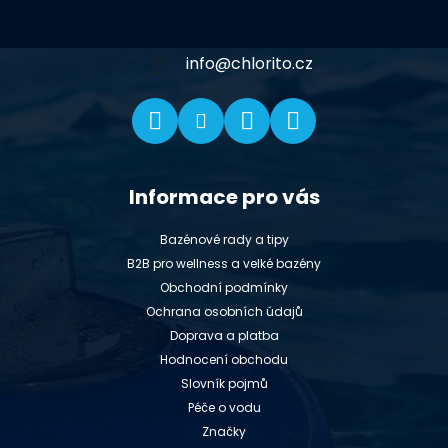
a
t
í
info
@
chlorito.cz
Informace pro vás
Bazénové rady a tipy
B2B pro wellness a velké bazény
Obchodní podmínky
Ochrana osobních údajů
Doprava a platba
Hodnocení obchodu
Slovník pojmů
Péče o vodu
Značky