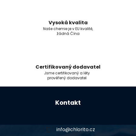
Vysoká kvalita
Naše chemie je v EU kvalitě,
žádná Čína
Certifikovaný dodavatel
Jsme certifikovaný a léty
prověřený dodavatel
Z
á
Kontakt
p
a
t
í
info
@
chlorito.cz