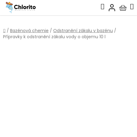
Přejít
Hledat
na
Nákup
obsah
košík
Domů
/
Bazénová chemie
/
Odstranění zákalu v bazénu
/
Přípravky k odstranění zákalu vody o objemu 10 l