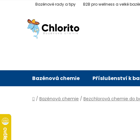
Přejít
Bazénové rady a tipy
B2B pro wellness a velké bazé
na
obsah
Bazénová chemie
Příslušenství k b
Domů
/
Bazénová chemie
/
Bezchlorová chemie do 