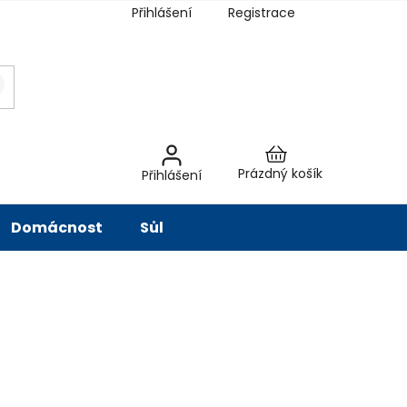
Přihlášení
Registrace
latba
Hodnocení obchodu
Slovník pojmů
Péče o vodu
Znač
Nákupní
Prázdný košík
Přihlášení
košík
Domácnost
Sůl