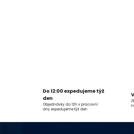
Do 12:00 expedujeme týž
V
den
Z
Objednávky do 12h v pracovní
n
dny expedujeme týž den
Z