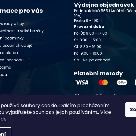
Výdejna objednávek
rmace pro vás
Podnikatelská 565 (Areál VÚ Běc
10A),
Praha 9 - 190 11
é rady a tipy
Provozní doba
wellness a velké bazény
Po-Út: 9:00 - 17:00
ní podmínky
St: 8:30 - 15:00
 osobních údajů
Čt: 8:30 - 16:00
 a platba
Pá: 9:00 - 16:00
ení obchodu
So - Ne: po dohodě
 pojmů
Platební metody
vodu
Slovenský e-shop
y
používá soubory cookie. Dalším procházením
Chlorito.sk
S
 vyjadřujete souhlas s jejich používáním.. Více
zde
.
ní