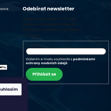
Odebírat newsletter
hovice
Vložte svůj e-mail a my vám
budeme zasílat informace o
nových produktech na našem
e-shopu.
E-mail
Vložením e-mailu souhlasíte s
podmínkami
ochrany osobních údajů
Přihlásit se
ouhlasím