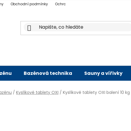
ny
Obchodní podmínky
Ochrana osobních údajů
Doprava a p
azénu
Bazénová technika
Sauny a vířivky
bazénu
/
Kyslíkové tablety OXI
/
Kyslíkové tablety OXI balení 10 kg