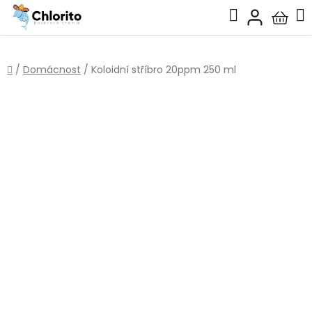
Přejít
Hledat
na
Nákup
obsah
košík
Domů
/
Domácnost
/
Koloidní stříbro 20ppm 250 ml