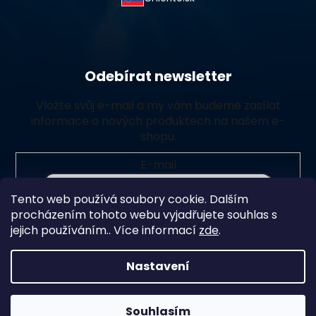
Odebírat newsletter
Vložte svůj e-mail a my vám budeme zasílat
informace o nových produktech na našem e-
shopu.
E-mail
Tento web používá soubory cookie. Dalším
Vložením e-mailu souhlasíte s
podmínkami ochrany
procházením tohoto webu vyjadřujete souhlas s
osobních údajů
jejich používáním.. Více informací
zde
.
Přihlásit se
Nastavení
Souhlasím