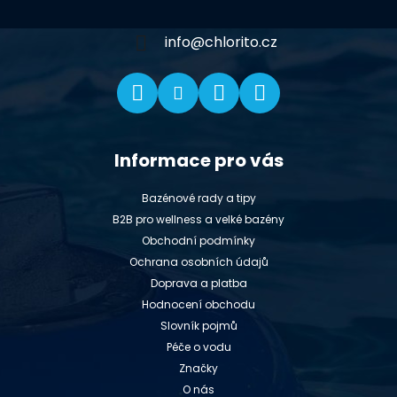
t
í
info
@
chlorito.cz
Informace pro vás
Bazénové rady a tipy
B2B pro wellness a velké bazény
Obchodní podmínky
Ochrana osobních údajů
Doprava a platba
Hodnocení obchodu
Slovník pojmů
Péče o vodu
Značky
O nás