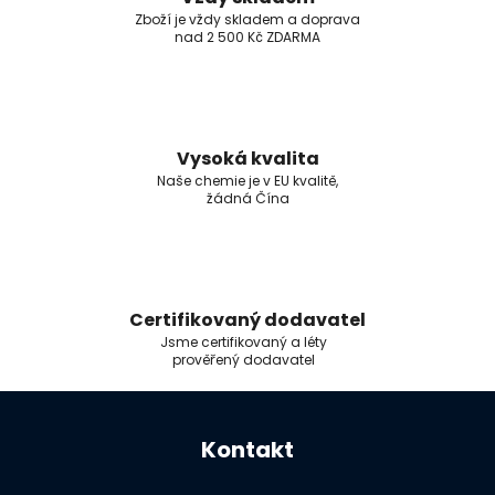
Zboží je vždy skladem a doprava
nad 2 500 Kč ZDARMA
Vysoká kvalita
Naše chemie je v EU kvalitě,
žádná Čína
Certifikovaný dodavatel
Jsme certifikovaný a léty
prověřený dodavatel
Z
á
Kontakt
p
a