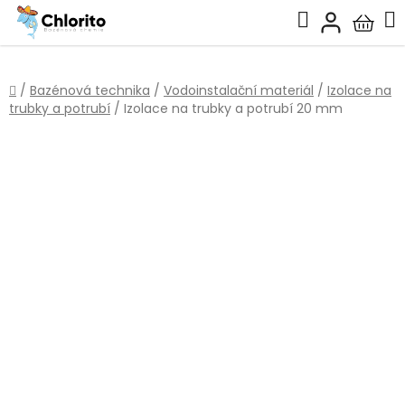
Přejít
Hledat
na
Nákup
obsah
košík
Domů
/
Bazénová technika
/
Vodoinstalační materiál
/
Izolace na
trubky a potrubí
/
Izolace na trubky a potrubí 20 mm