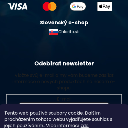
Slovenský e-shop
Chlorito.sk
Odebírat newsletter
Vložte svůj e-mail a my vám budeme zasílat
informace o nových produktech na našem e-
shopu.
E-mail
Tento web používá soubory cookie. Dalším
Vložením e-mailu souhlasíte s
podmínkami ochrany
procházením tohoto webu vyjadřujete souhlas s
osobních údajů
jejich používáním.. Více informací
zde
.