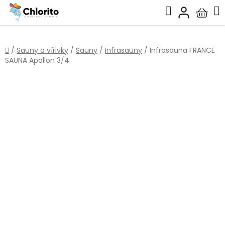
Přejít
Hledat
na
Nákup
obsah
košík
Domů
/
Sauny a vířivky
/
Sauny
/
Infrasauny
/
Infrasauna FRANCE
SAUNA Apollon 3/4