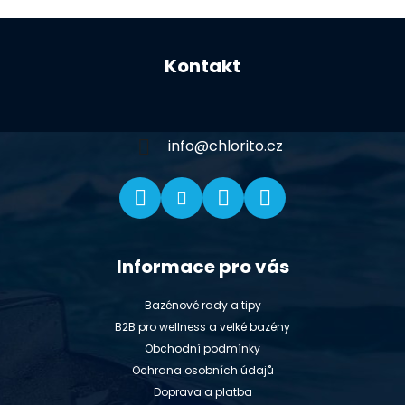
Z
á
Kontakt
p
a
t
í
info
@
chlorito.cz
Informace pro vás
Bazénové rady a tipy
B2B pro wellness a velké bazény
Obchodní podmínky
Ochrana osobních údajů
Doprava a platba