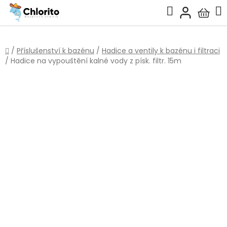
Přejít
Hledat
na
Nákup
obsah
košík
Domů
/
Příslušenství k bazénu
/
Hadice a ventily k bazénu i filtraci
/
Hadice na vypouštění kalné vody z písk. filtr. 15m