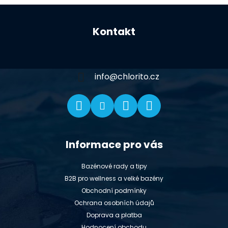
Z
á
Kontakt
p
a
t
í
info
@
chlorito.cz
Informace pro vás
Bazénové rady a tipy
B2B pro wellness a velké bazény
Obchodní podmínky
Ochrana osobních údajů
Doprava a platba
Hodnocení obchodu