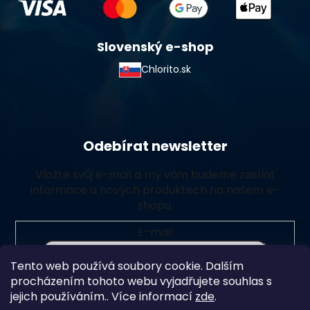
Slovenský e-shop
Chlorito.sk
Odebírat newsletter
Vložte svůj e-mail a my vám budeme zasílat
informace o nových produktech na našem e-
shopu.
E-mail
Tento web používá soubory cookie. Dalším
Vložením e-mailu souhlasíte s
podmínkami ochrany
procházením tohoto webu vyjadřujete souhlas s
osobních údajů
jejich používáním.. Více informací
zde
.