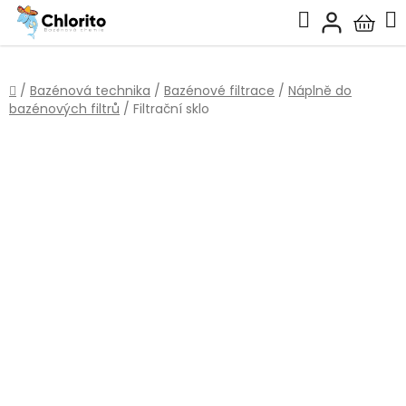
Přejít
Hledat
na
Nákup
obsah
košík
Domů
/
Bazénová technika
/
Bazénové filtrace
/
Náplně do
bazénových filtrů
/
Filtrační sklo