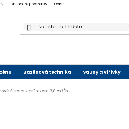
ny
Obchodní podmínky
Ochrana osobních údajů
Doprava a p
azénu
Bazénová technika
Sauny a vířivky
ové filtrace s průtokem 3,8 m3/h