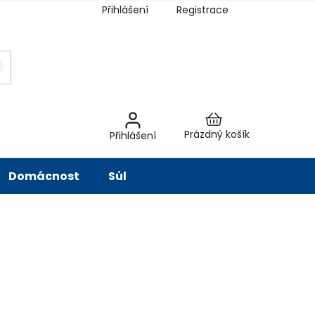
Přihlášení
Registrace
latba
Hodnocení obchodu
Slovník pojmů
Péče o vodu
Znač
Nákupní
Prázdný košík
Přihlášení
košík
Domácnost
Sůl