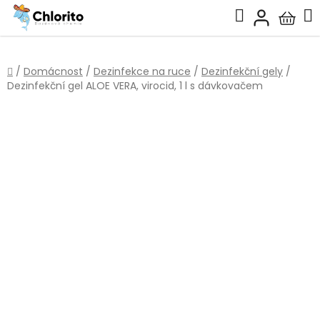
Přejít
Hledat
na
Nákup
obsah
košík
Domů
/
Domácnost
/
Dezinfekce na ruce
/
Dezinfekční gely
/
Dezinfekční gel ALOE VERA, virocid, 1 l s dávkovačem