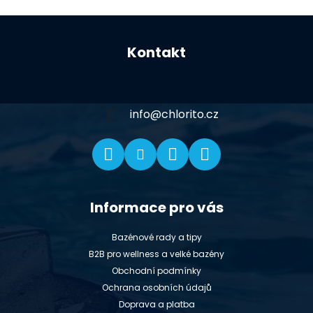
Z
á
Kontakt
p
a
t
í
info
@
chlorito.cz
Informace pro vás
Bazénové rady a tipy
B2B pro wellness a velké bazény
Obchodní podmínky
Ochrana osobních údajů
Doprava a platba