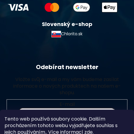
Slovenský e-shop
Chlorito.sk
Odebírat newsletter
Vložte svůj e-mail a my vám budeme zasílat
informace o nových produktech na našem e-
shopu.
E-mail
Tento web používá soubory cookie. Dalším
Vložením e-mailu souhlasíte s
podmínkami ochrany
procházením tohoto webu vyjadřujete souhlas s
osobních údajů
jejich používáním.. Více informací
zde
.