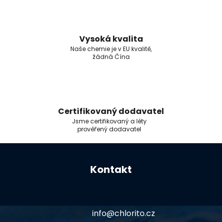
Vysoká kvalita
Naše chemie je v EU kvalitě,
žádná Čína
Certifikovaný dodavatel
Jsme certifikovaný a léty
prověřený dodavatel
Z
á
Kontakt
p
a
t
í
info
@
chlorito.cz