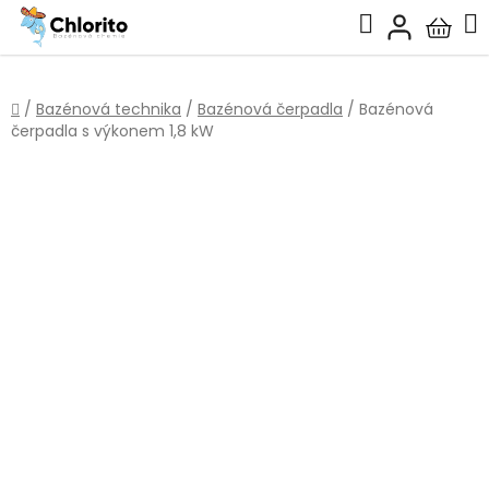
Přejít
Hledat
na
Nákup
obsah
košík
Domů
/
Bazénová technika
/
Bazénová čerpadla
/
Bazénová
čerpadla s výkonem 1,8 kW