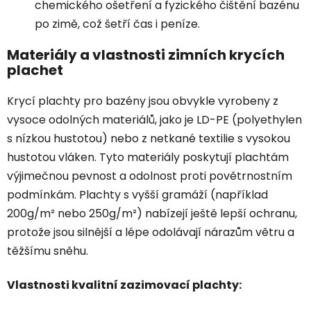
chemického ošetření a fyzického čištění bazénu
po zimě, což šetří čas i peníze.
Materiály a vlastnosti zimních krycích
plachet
Krycí plachty pro bazény jsou obvykle vyrobeny z
vysoce odolných materiálů, jako je LD-PE (polyethylen
s nízkou hustotou) nebo z netkané textilie s vysokou
hustotou vláken. Tyto materiály poskytují plachtám
výjimečnou pevnost a odolnost proti povětrnostním
podmínkám. Plachty s vyšší gramáží (například
200g/m² nebo 250g/m²) nabízejí ještě lepší ochranu,
protože jsou silnější a lépe odolávají nárazům větru a
těžšímu sněhu.
Vlastnosti kvalitní zazimovací plachty: