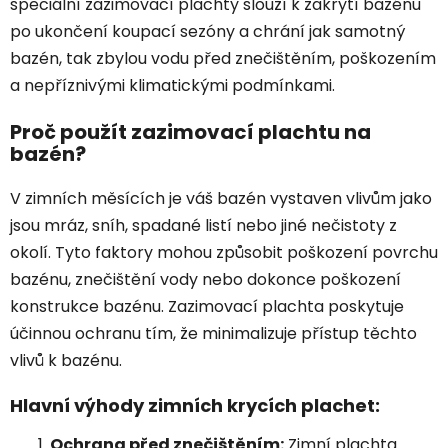
speciální zazimovací plachty slouží k zakrytí bazénu
po ukončení koupací sezóny a chrání jak samotný
bazén, tak zbylou vodu před znečištěním, poškozením
a nepříznivými klimatickými podmínkami.
Proč použít zazimovací plachtu na
bazén?
V zimních měsících je váš bazén vystaven vlivům jako
jsou mráz, sníh, spadané listí nebo jiné nečistoty z
okolí. Tyto faktory mohou způsobit poškození povrchu
bazénu, znečištění vody nebo dokonce poškození
konstrukce bazénu. Zazimovací plachta poskytuje
účinnou ochranu tím, že minimalizuje přístup těchto
vlivů k bazénu.
Hlavní výhody zimních krycích plachet:
Ochrana před znečištěním:
Zimní plachta