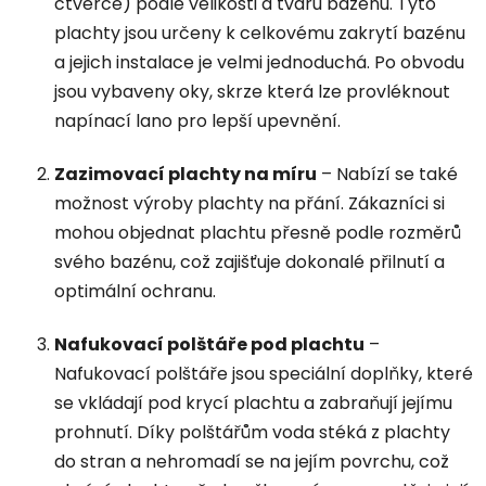
čtverce) podle velikosti a tvaru bazénu. Tyto
plachty jsou určeny k celkovému zakrytí bazénu
a jejich instalace je velmi jednoduchá. Po obvodu
jsou vybaveny oky, skrze která lze provléknout
napínací lano pro lepší upevnění.
Zazimovací plachty na míru
– Nabízí se také
možnost výroby plachty na přání. Zákazníci si
mohou objednat plachtu přesně podle rozměrů
svého bazénu, což zajišťuje dokonalé přilnutí a
optimální ochranu.
Nafukovací polštáře pod plachtu
–
Nafukovací polštáře jsou speciální doplňky, které
se vkládají pod krycí plachtu a zabraňují jejímu
prohnutí. Díky polštářům voda stéká z plachty
do stran a nehromadí se na jejím povrchu, což