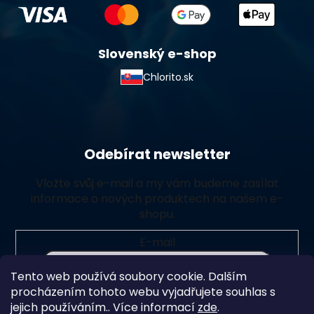
Slovenský e-shop
Chlorito.sk
Odebírat newsletter
Vložte svůj e-mail a my vám budeme zasílat
informace o nových produktech na našem e-
shopu.
E-mail
Tento web používá soubory cookie. Dalším
Vložením e-mailu souhlasíte s
podmínkami ochrany
procházením tohoto webu vyjadřujete souhlas s
osobních údajů
jejich používáním.. Více informací
zde
.