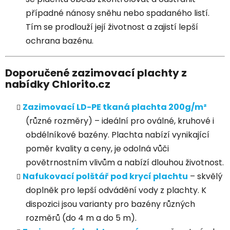
případné nánosy sněhu nebo spadaného listí.
Tím se prodlouží její životnost a zajistí lepší
ochrana bazénu.
Doporučené zazimovací plachty z
nabídky Chlorito.cz
Zazimovací LD-PE tkaná plachta 200g/m²
(různé rozměry) – ideální pro oválné, kruhové i
obdélníkové bazény. Plachta nabízí vynikající
poměr kvality a ceny, je odolná vůči
povětrnostním vlivům a nabízí dlouhou životnost.
Nafukovací polštář pod krycí plachtu
– skvělý
doplněk pro lepší odvádění vody z plachty. K
dispozici jsou varianty pro bazény různých
rozměrů (do 4 m a do 5 m).