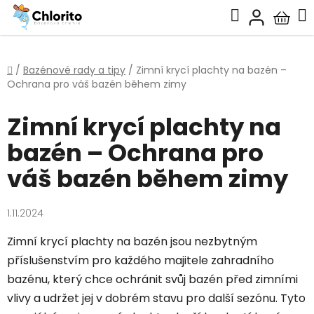
Přejít
Hledat
na
Nákup
obsah
košík
Domů
/
Bazénové rady a tipy
/
Zimní krycí plachty na bazén –
Ochrana pro váš bazén během zimy
Zimní krycí plachty na
bazén – Ochrana pro
váš bazén během zimy
1.11.2024
Zimní krycí plachty na bazén jsou nezbytným
příslušenstvím pro každého majitele zahradního
bazénu, který chce ochránit svůj bazén před zimními
vlivy a udržet jej v dobrém stavu pro další sezónu. Tyto