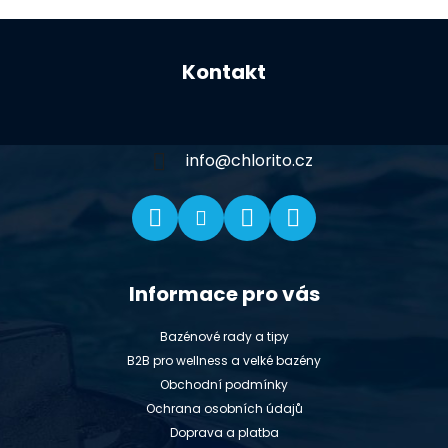
Z
á
Kontakt
p
a
t
í
info
@
chlorito.cz
Informace pro vás
Bazénové rady a tipy
B2B pro wellness a velké bazény
Obchodní podmínky
Ochrana osobních údajů
Doprava a platba