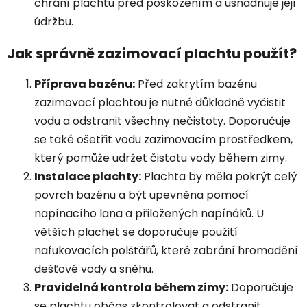
chrání plachtu před poškozením a usnadňuje její
údržbu.
Jak správně zazimovací plachtu použít?
Příprava bazénu:
Před zakrytím bazénu
zazimovací plachtou je nutné důkladně vyčistit
vodu a odstranit všechny nečistoty. Doporučuje
se také ošetřit vodu zazimovacím prostředkem,
který pomůže udržet čistotu vody během zimy.
Instalace plachty:
Plachta by měla pokrýt celý
povrch bazénu a být upevněna pomocí
napínacího lana a přiložených napínáků. U
větších plachet se doporučuje použití
nafukovacích polštářů, které zabrání hromadění
dešťové vody a sněhu.
Pravidelná kontrola během zimy:
Doporučuje
se plachtu občas zkontrolovat a odstranit