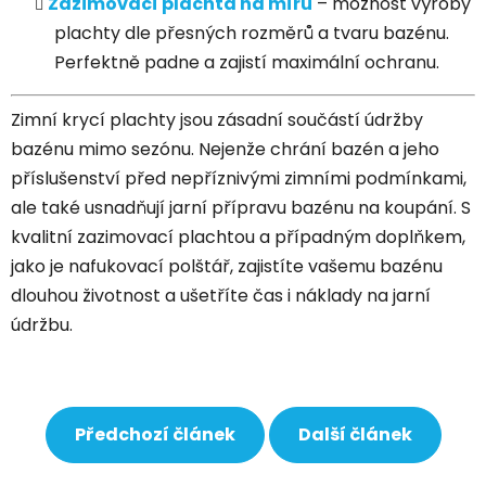
Zazimovací plachta na míru
– možnost výroby
plachty dle přesných rozměrů a tvaru bazénu.
Perfektně padne a zajistí maximální ochranu.
Zimní krycí plachty jsou zásadní součástí údržby
bazénu mimo sezónu. Nejenže chrání bazén a jeho
příslušenství před nepříznivými zimními podmínkami,
ale také usnadňují jarní přípravu bazénu na koupání. S
kvalitní zazimovací plachtou a případným doplňkem,
jako je nafukovací polštář, zajistíte vašemu bazénu
dlouhou životnost a ušetříte čas i náklady na jarní
údržbu.
Předchozí článek
Další článek