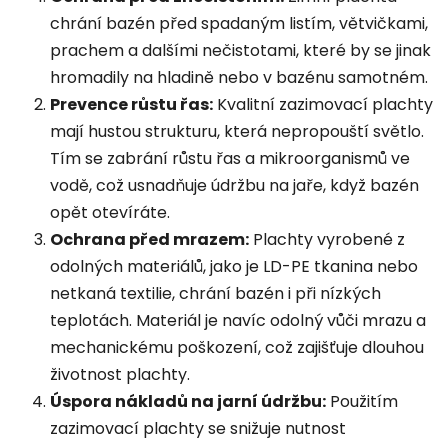
chrání bazén před spadaným listím, větvičkami,
prachem a dalšími nečistotami, které by se jinak
hromadily na hladině nebo v bazénu samotném.
Prevence růstu řas:
Kvalitní zazimovací plachty
mají hustou strukturu, která nepropouští světlo.
Tím se zabrání růstu řas a mikroorganismů ve
vodě, což usnadňuje údržbu na jaře, když bazén
opět otevíráte.
Ochrana před mrazem:
Plachty vyrobené z
odolných materiálů, jako je LD-PE tkanina nebo
netkaná textilie, chrání bazén i při nízkých
teplotách. Materiál je navíc odolný vůči mrazu a
mechanickému poškození, což zajišťuje dlouhou
životnost plachty.
Úspora nákladů na jarní údržbu:
Použitím
zazimovací plachty se snižuje nutnost