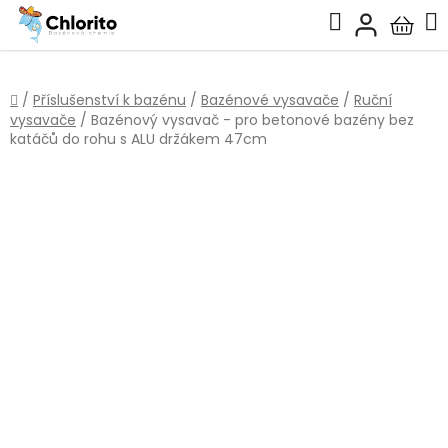
Přejít
Hledat
na
Nákup
obsah
košík
Domů
/
Příslušenství k bazénu
/
Bazénové vysavače
/
Ruční
vysavače
/
Bazénový vysavač - pro betonové bazény bez
katáčů do rohu s ALU držákem 47cm