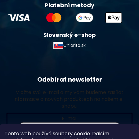
Platební metody
Slovenský e-shop
Chlorito.sk
Odebírat newsletter
Vložte svůj e-mail a my vám budeme zasílat
informace o nových produktech na našem e-
shopu.
E-mail
Tento web používá soubory cookie. Dalším
Vložením e-mailu souhlasíte s
podmínkami ochrany