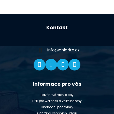
Z
á
Kontakt
p
a
t
í
info
@
chlorito.cz
Informace pro vás
Bazénové rady a tipy
B2B pro wellness a velké bazény
Obchodní podmínky
Ochrana osobních údajů