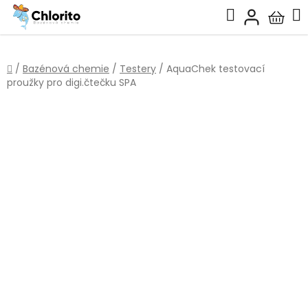
Přejít
Hledat
na
Nákup
obsah
košík
Domů
/
Bazénová chemie
/
Testery
/
AquaChek testovací
proužky pro digi.čtečku SPA