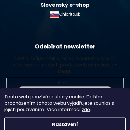
Slovenský e-shop
Chlorito.sk
Odebírat newsletter
Vložte svůj e-mail a my vám budeme zasílat
informace o nových produktech na našem e-
shopu.
E-mail
Tento web používá soubory cookie. Dalším
Vložením e-mailu souhlasíte s
podmínkami ochrany
procházením tohoto webu vyjadřujete souhlas s
osobních údajů
jejich používáním.. Více informací
zde
.
Přihlásit se
Nastavení