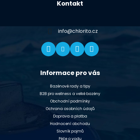
Kontakt
p
a
t
í
info
@
chlorito.cz
Informace pro vás
Bazénové rady a tipy
B2B pro wellness a velké bazény
Obchodní podmínky
Ochrana osobních údajů
Doprava a platba
Hodnocení obchodu
Slovník pojmů
Péče o vodu