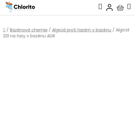
Přejít
Hledat
na
Nákup
obsah
košík
Domů
/
Bazénová chemie
/
Algicid proti řasám v bazénu
/
Algicid
20l na řasy v bazénu ADR