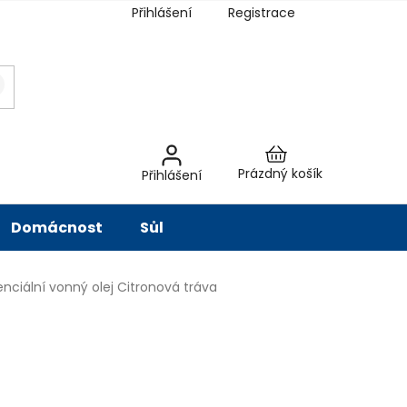
Přihlášení
Registrace
latba
Hodnocení obchodu
Slovník pojmů
Péče o vodu
Znač
Nákupní
Prázdný košík
Přihlášení
košík
Domácnost
Sůl
enciální vonný olej Citronová tráva