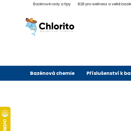
Přejít
Bazénové rady a tipy
B2B pro wellness a velké bazé
na
obsah
Bazénová chemie
Příslušenství k b