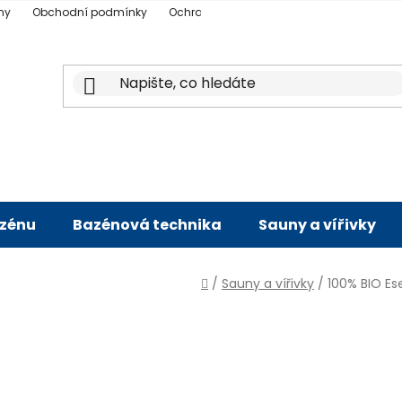
ny
Obchodní podmínky
Ochrana osobních údajů
Doprava a p
azénu
Bazénová technika
Sauny a vířivky
Domů
/
Sauny a vířivky
/
100% BIO Es