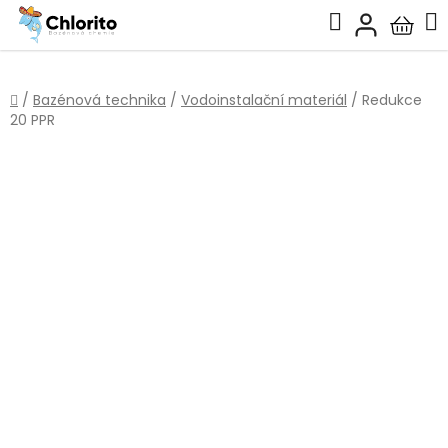
Přejít
Hledat
na
Nákup
obsah
košík
Domů
/
Bazénová technika
/
Vodoinstalační materiál
/
Redukce
20 PPR