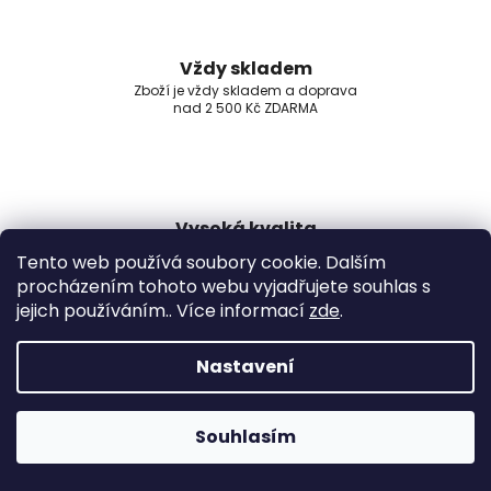
Vždy skladem
Zboží je vždy skladem a doprava
nad 2 500 Kč ZDARMA
Vysoká kvalita
Naše chemie je v EU kvalitě,
Tento web používá soubory cookie. Dalším
žádná Čína
procházením tohoto webu vyjadřujete souhlas s
jejich používáním.. Více informací
zde
.
Nastavení
Certifikovaný dodavatel
Jsme certifikovaný a léty
prověřený dodavatel
Souhlasím
Z