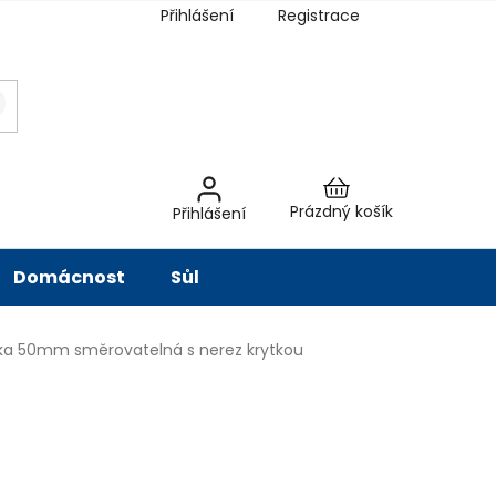
Přihlášení
Registrace
latba
Hodnocení obchodu
Slovník pojmů
Péče o vodu
Znač
Nákupní
Prázdný košík
Přihlášení
košík
Domácnost
Sůl
ka 50mm směrovatelná s nerez krytkou