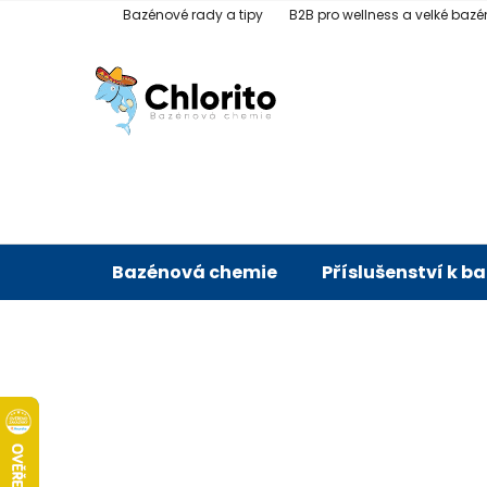
Přejít
Bazénové rady a tipy
B2B pro wellness a velké bazé
na
obsah
Bazénová chemie
Příslušenství k b