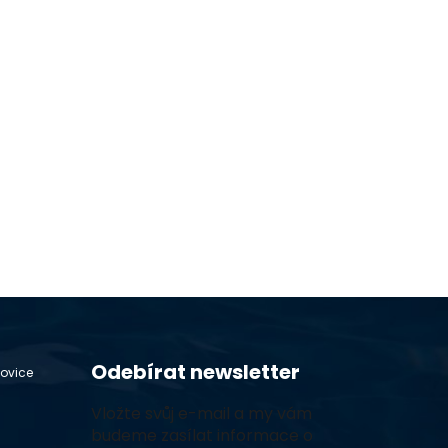
Odebírat newsletter
hovice
Vložte svůj e-mail a my vám
budeme zasílat informace o