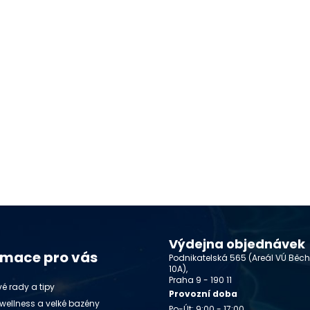
Výdejna objednávek
rmace pro vás
Podnikatelská 565 (Areál VÚ Běc
10A),
Praha 9 - 190 11
é rady a tipy
Provozní doba
wellness a velké bazény
Po-Út: 9:00 - 17:00