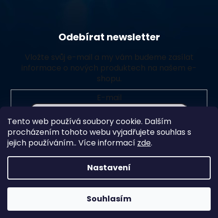
Odebírat newsletter
Vložte svůj e-mail a my vám budeme zasílat
informace o nových produktech na našem e-
shopu.
E-mail
Tento web používá soubory cookie. Dalším
Vložením e-mailu souhlasíte s
podmínkami ochrany
procházením tohoto webu vyjadřujete souhlas s
osobních údajů
jejich používáním.. Více informací
zde
.
Přihlásit se
Nastavení
Souhlasím
Vytvořil Shoptet Premium
Copyright 2026
Chlorito
. Všechna práva vyhrazena.