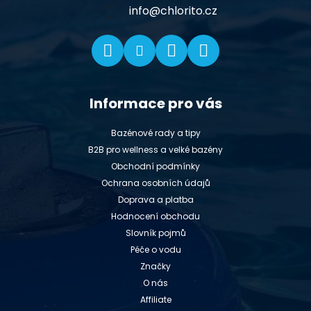
í
info
@
chlorito.cz
Informace pro vás
Bazénové rady a tipy
B2B pro wellness a velké bazény
Obchodní podmínky
Ochrana osobních údajů
Doprava a platba
Hodnocení obchodu
Slovník pojmů
Péče o vodu
Značky
O nás
Affiliate