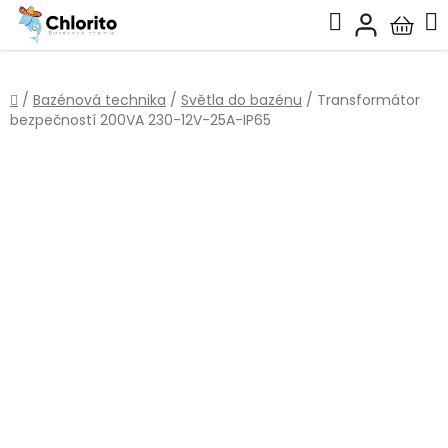
Přejít
Hledat
na
Nákup
obsah
košík
Domů
/
Bazénová technika
/
Světla do bazénu
/
Transformátor
bezpečností 200VA 230-12V-25A-IP65