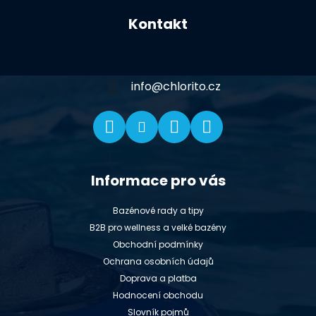
á
Kontakt
p
a
t
í
info
@
chlorito.cz
Informace pro vás
Bazénové rady a tipy
B2B pro wellness a velké bazény
Obchodní podmínky
Ochrana osobních údajů
Doprava a platba
Hodnocení obchodu
Slovník pojmů