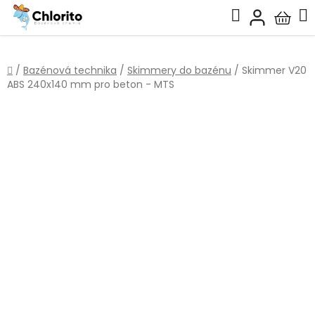
Přejít
Hledat
na
Nákup
obsah
košík
Domů
/
Bazénová technika
/
Skimmery do bazénu
/
Skimmer V20
ABS 240x140 mm pro beton - MTS