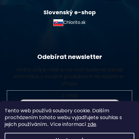
Slovenský e-shop
Chlorito.sk
Odebírat newsletter
Vložte svůj e-mail a my vám budeme zasílat
informace o nových produktech na našem e-
shopu.
E-mail
Tento web používá soubory cookie. Dalším
Vložením e-mailu souhlasíte s
podmínkami ochrany
procházením tohoto webu vyjadřujete souhlas s
osobních údajů
jejich používáním.. Více informací
zde
.
Přihlásit se