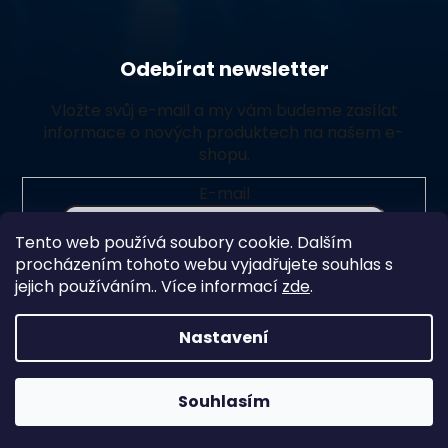
Odebírat newsletter
Vložte svůj e-mail a my vám budeme zasílat
informace o nových produktech na našem e-
shopu.
E-mail
Tento web používá soubory cookie. Dalším
Vložením e-mailu souhlasíte s
podmínkami ochrany
procházením tohoto webu vyjadřujete souhlas s
osobních údajů
jejich používáním.. Více informací
zde
.
Přihlásit se
Nastavení
Souhlasím
Vytvořil Shoptet Premium
Copyright 2026
Chlorito
. Všechna práva vyhrazena.