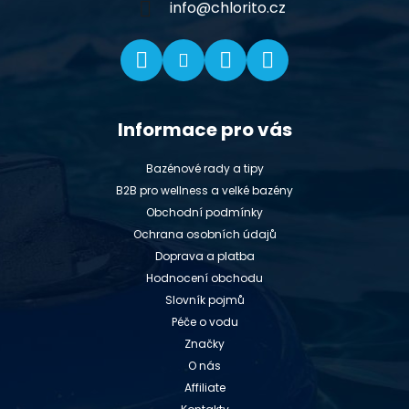
í
info
@
chlorito.cz
Informace pro vás
Bazénové rady a tipy
B2B pro wellness a velké bazény
Obchodní podmínky
Ochrana osobních údajů
Doprava a platba
Hodnocení obchodu
Slovník pojmů
Péče o vodu
Značky
O nás
Affiliate