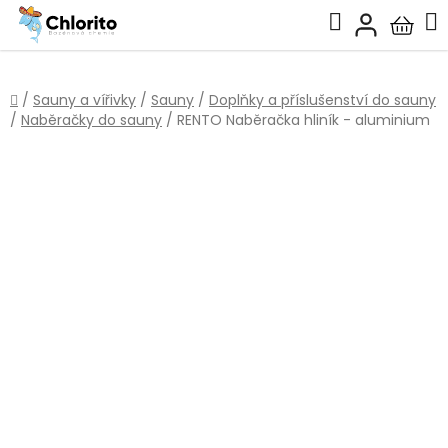
Přejít
Hledat
na
Nákup
obsah
košík
Domů
/
Sauny a vířivky
/
Sauny
/
Doplňky a příslušenství do sauny
/
Naběračky do sauny
/
RENTO Naběračka hliník - aluminium