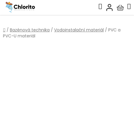
Přejít
Hledat
na
Nákup
obsah
košík
Domů
/
Bazénová technika
/
Vodoinstalační materiál
/
PVC a
PVC-U materiál